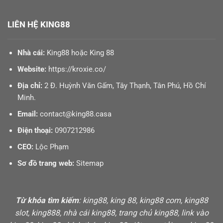
LIÊN HỆ KING88
Nhà cái:
King88 hoặc King 88
Website:
https://kroxie.co/
Địa chỉ:
2 Đ. Huỳnh Văn Gấm, Tây Thạnh, Tân Phú, Hồ Chí
Minh.
Email:
contact@king88.casa
Điện thoại:
0907212986
CEO:
Lộc Phạm
Sơ đồ trang web:
Sitemap
Từ khóa tìm kiếm
: king88, king 88, king88 com, king88
slot, king888, nhà cái king88, trang chủ king88, link vào