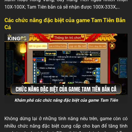
10X-100X; Tam Tiên bắn cá sẽ nhận được 100X-333X,…
Các chức năng đặc biệt của game Tam Tiên Bắn
Cá
Khám phá các chức năng đặc biệt của game Tam Tiên
Không dừng lại ở những tính năng nêu trên, game còn có
nhiều chức năng đặc biệt cung cấp cho bạn để tăng tính