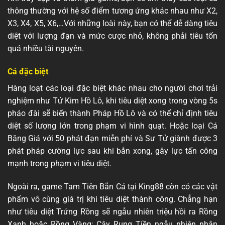
thông thường với hệ số điểm tương ứng khác nhau như X2,
X3, X4, X5, X6,…Với những loài này, bạn có thể dễ dàng tiêu
diệt với lượng đạn và mức cược nhỏ, không phải tiêu tốn
quá nhiều tài nguyên.
Cá đặc biệt
Hàng loạt các loại đặc biệt khác nhau cho người chơi trải
nghiệm như Tử Kim Hồ Lô, khi tiêu diệt xong trong vòng 5s
pháo đài sẽ biến thành Pháp Hồ Lô và có thể chỉ định tiêu
diệt số lượng lớn trong phạm vi hình quạt. Hoặc loại Cá
Băng Giá với 50 phát đạn miễn phí và Sư Tử giành được 3
phát pháp cường lực sau khi bắn xong, gây lực tấn công
mạnh trong phạm vi tiêu diệt.
Ngoài ra, game Tam Tiên Bắn Cá tại King88 còn có các vật
phẩm vô cùng giá trị khi tiêu diệt thành công. Chẳng hạn
như tiêu diệt Trứng Rồng sẽ ngẫu nhiên triệu hồi ra Rồng
Xanh hoặc Rồng Vàng; Cây Rung Tiền ngẫu nhiên nhận