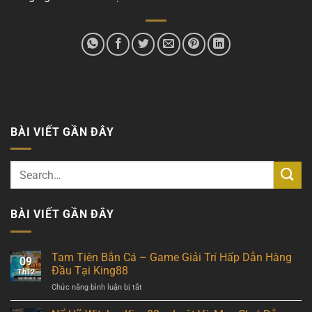
BÀI VIẾT GẦN ĐÂY
BÀI VIẾT GẦN ĐÂY
Tam Tiên Bắn Cá – Game Giải Trí Hấp Dẫn Hàng
09
Đầu Tại King88
Th12
Chức năng bình luận bị tắt
ở
Tam
Tiên