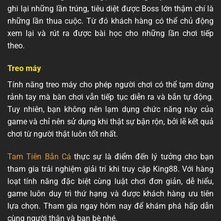
ghi lại những lần trúng, tiêu diệt được Boss lớn thậm chí là
những lần thua cuộc. Từ đó khách hàng có thể chủ động
xem lại và rút ra được bài học cho những lần chơi tiếp
theo.
Treo máy
Tính năng treo máy cho phép người chơi có thể tạm dừng
rảnh tay mà bàn chơi vẫn tiếp tục diễn ra và bắn tự động.
Tuy nhiên, bạn không nên lạm dụng chức năng này của
game và chỉ nên sử dụng khi thật sự bận rộn, bởi lẽ kết quả
chơi từ người thật luôn tốt nhất.
Tam Tiên Bắn Cá
thực sự là điểm đến lý tưởng cho bạn
tham gia trải nghiệm giải trí khi truy cập King88. Với hàng
loạt tính năng đặc biệt cùng luật chơi đơn giản, dễ hiểu,
game luôn duy trì thứ hạng và được khách hàng ưu tiên
lựa chọn. Tham gia ngay hôm nay để khám phá hấp dẫn
cùng người thân và bạn bè nhé.