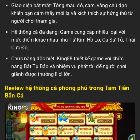
Giao diện bắt mắt: Tông màu đỏ, cam, vàng chủ đạo
khiến bạn cảm thấy mới lạ và kích thích sự hứng thú từ
người chơi tham gia.
Hệ thống cá đa dạng: Game cung cấp nhiều loại với
mức điểm khác nhau như Tử Kim Hồ Lô, Cá Sư Tử, Thái
Cực Đồ,…
Chức năng đặc biệt: King88 thiết kế game với chức
năng Bát Tụ Bảo và nhiệm vụ phát tài để người chơi
giành được thưởng lì xì lớn.
Review hệ thống cá phong phú trong Tam Tiên
Bắn Cá