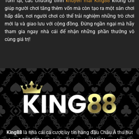
Tóm lại, các chương trình
khuyến mãi King88
không chỉ
giúp người chơi tăng thêm vốn mà còn tạo ra một sân chơi
hấp dẫn, nơi người chơi có thể trải nghiệm những trò chơi
mới lạ và giao lưu với cộng đồng. Đừng ngần ngại mà hãy
tham gia ngay nhà cái để nhận những phần thưởng vô
cùng giá trị!
King88
là nhà cái cá cược uy tín hàng đầu Châu Á thu hút