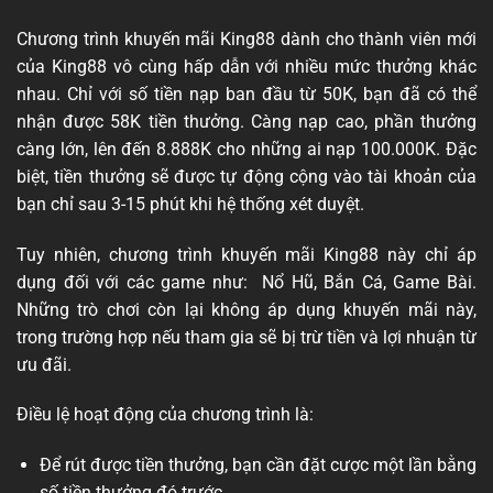
Chương trình khuyến mãi King88 dành cho thành viên mới
của King88 vô cùng hấp dẫn với nhiều mức thưởng khác
nhau. Chỉ với số tiền nạp ban đầu từ 50K, bạn đã có thể
nhận được 58K tiền thưởng. Càng nạp cao, phần thưởng
càng lớn, lên đến 8.888K cho những ai nạp 100.000K. Đặc
biệt, tiền thưởng sẽ được tự động cộng vào tài khoản của
bạn chỉ sau 3-15 phút khi hệ thống xét duyệt.
Tuy nhiên, chương trình khuyến mãi King88 này chỉ áp
dụng đối với các game như: Nổ Hũ, Bắn Cá, Game Bài.
Những trò chơi còn lại không áp dụng khuyến mãi này,
trong trường hợp nếu tham gia sẽ bị trừ tiền và lợi nhuận từ
ưu đãi.
Điều lệ hoạt động của chương trình là:
Để rút được tiền thưởng, bạn cần đặt cược một lần bằng
số tiền thưởng đó trước.