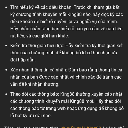
Tìm hiểu kỹ về các điều khoản:
Trước khi tham gia bất
kỳ chương trình khuyến mãi King88 nào, hãy đọc kỹ các
điều khoản để biết rõ quyền lợi và nghĩa vụ của mình.
Hãy chắc chắn rằng bạn hiểu rõ các yêu cầu về nạp tiền,
rút tiền, và các giới hạn khác.
Kiểm tra thời gian hiệu lực:
Hãy kiểm tra kỹ thời gian kết
thúc của chương trình để không bỏ lỡ cơ hội nhận ưu
đãi hấp dẫn.
Xác nhận thông tin cá nhân:
Đảm bảo rằng thông tin cá
nhân của bạn được cập nhật và chính xác để tránh các
vấn đề khi nhận thưởng.
Theo dõi các thông báo:
King88 thường xuyên cập nhật
các chương trình khuyến mãi King88 mới. Hãy theo dõi
các thông báo từ trang web hoặc ứng dụng để không bỏ
lỡ bất kỳ ưu đãi nào.